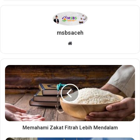
msbsaceh
W
e
b
s
i
t
e
Memahami Zakat Fitrah Lebih Mendalam