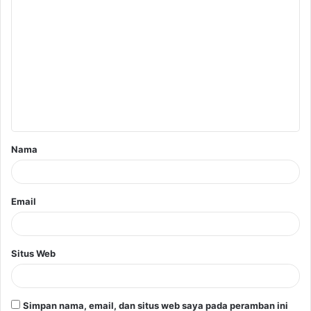
K
o
m
e
n
t
a
Nama
r
*
Email
Situs Web
Simpan nama, email, dan situs web saya pada peramban ini