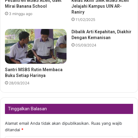
Pesantren MSBS Aceh, Gaet
Kelas Akhir SMK MSBS Aceh
Mirai Banana School
Jelajahi Kampus UIN AR-
Raniry
3 minggu ago
11/02/2025
Dibalik Arti Kepahitan, Diakhir
Dengan Kemanisan
05/09/2024
Santri MSBS Rutin Membaca
Buku Setiap Harinya
28/09/2024
Tinggalkan Balasan
Alamat email Anda tidak akan dipublikasikan.
Ruas yang wajib
ditandai
*