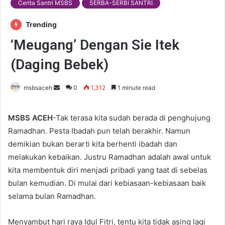
Cerita Santri MSBS
SERBA-SERBI SANTRI
Trending
‘Meugang’ Dengan Sie Itek
(Daging Bebek)
msbsaceh
S
0
1,312
1 minute read
e
n
MSBS ACEH
-Tak terasa kita sudah berada di penghujung
d
Ramadhan. Pesta Ibadah pun telah berakhir. Namun
a
demikian bukan berarti kita berhenti ibadah dan
n
melakukan kebaikan. Justru Ramadhan adalah awal untuk
e
kita membentuk diri menjadi pribadi yang taat di sebelas
m
bulan kemudian. Di mulai dari kebiasaan-kebiasaan baik
a
selama bulan Ramadhan.
i
l
Menyambut hari raya Idul Fitri, tentu kita tidak asing lagi