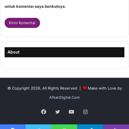
untuk komentar saya berikutnya.
About
© Copyright 2026, All Rights Reserved |
Make with Love by
AfkariDigital.Com
Facebook
Twitter
YouTube
Instagram