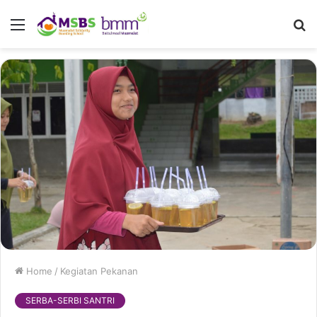
Menu
S
fo
Home
/
Kegiatan Pekanan
SERBA-SERBI SANTRI