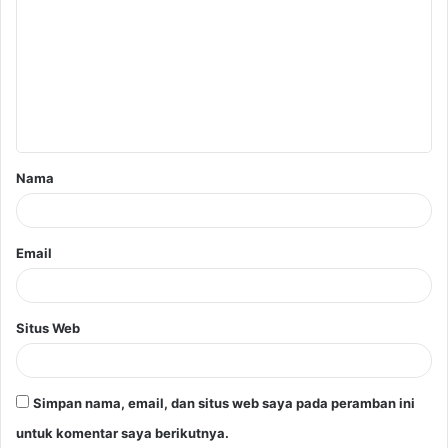
o
m
e
n
t
a
Nama
r
*
Email
Situs Web
Simpan nama, email, dan situs web saya pada peramban ini
untuk komentar saya berikutnya.