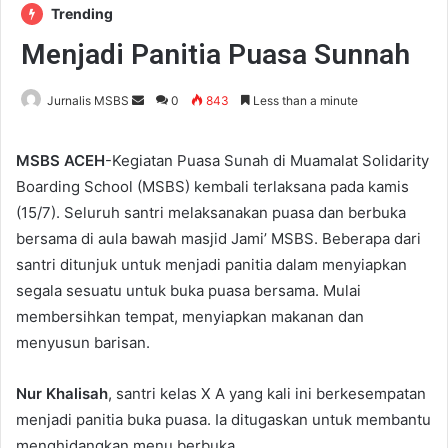
Trending
Menjadi Panitia Puasa Sunnah
Jurnalis MSBS
S
0
843
Less than a minute
e
n
MSBS ACEH
-Kegiatan Puasa Sunah di Muamalat Solidarity
d
Boarding School (MSBS) kembali terlaksana pada kamis
a
(15/7). Seluruh santri melaksanakan puasa dan berbuka
n
bersama di aula bawah masjid Jami’ MSBS. Beberapa dari
e
santri ditunjuk untuk menjadi panitia dalam menyiapkan
m
segala sesuatu untuk buka puasa bersama. Mulai
a
membersihkan tempat, menyiapkan makanan dan
i
menyusun barisan.
l
Nur Khalisah
, santri kelas X A yang kali ini berkesempatan
menjadi panitia buka puasa. Ia ditugaskan untuk membantu
menghidangkan menu berbuka.