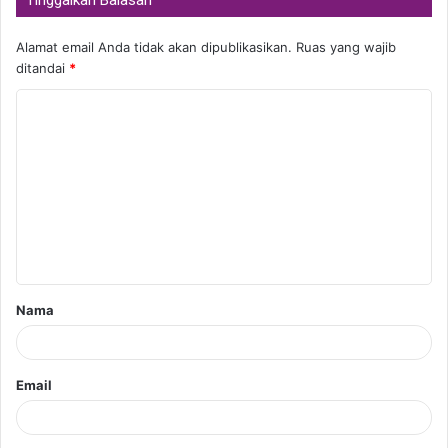
Alamat email Anda tidak akan dipublikasikan.
Ruas yang wajib
ditandai
*
K
o
m
e
n
t
a
Nama
r
*
Email