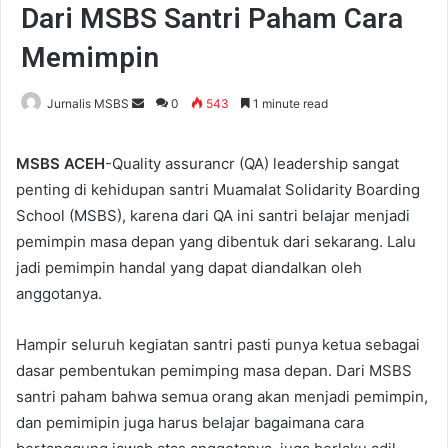
Dari MSBS Santri Paham Cara
Memimpin
Jurnalis MSBS
S
0
543
1 minute read
e
n
MSBS ACEH
-Quality assurancr (QA) leadership sangat
d
penting di kehidupan santri Muamalat Solidarity Boarding
a
School (MSBS), karena dari QA ini santri belajar menjadi
n
pemimpin masa depan yang dibentuk dari sekarang. Lalu
e
jadi pemimpin handal yang dapat diandalkan oleh
m
anggotanya.
a
i
Hampir seluruh kegiatan santri pasti punya ketua sebagai
l
dasar pembentukan pemimping masa depan. Dari MSBS
santri paham bahwa semua orang akan menjadi pemimpin,
dan pemimipin juga harus belajar bagaimana cara