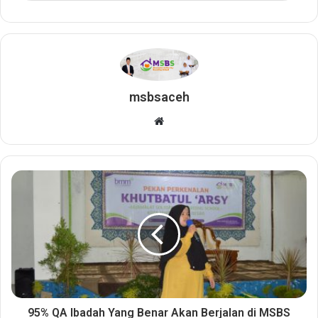
msbsaceh
W
e
b
s
i
t
e
95% QA Ibadah Yang Benar Akan Berjalan di MSBS