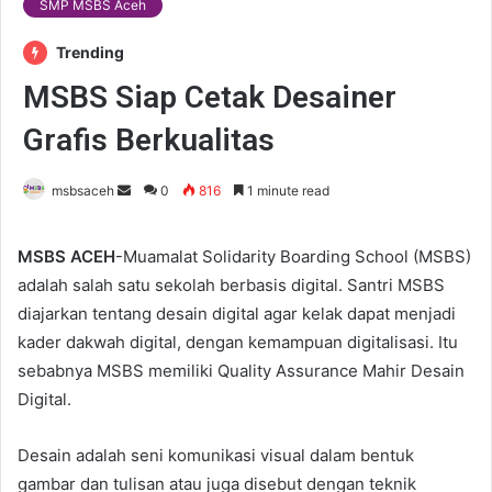
SMP MSBS Aceh
Trending
MSBS Siap Cetak Desainer
Grafis Berkualitas
msbsaceh
S
0
816
1 minute read
e
n
MSBS ACEH
-Muamalat Solidarity Boarding School (MSBS)
d
adalah salah satu sekolah berbasis digital. Santri MSBS
a
diajarkan tentang desain digital agar kelak dapat menjadi
n
kader dakwah digital, dengan kemampuan digitalisasi. Itu
e
sebabnya MSBS memiliki Quality Assurance Mahir Desain
m
Digital.
a
i
Desain adalah seni komunikasi visual dalam bentuk
l
gambar dan tulisan atau juga disebut dengan teknik