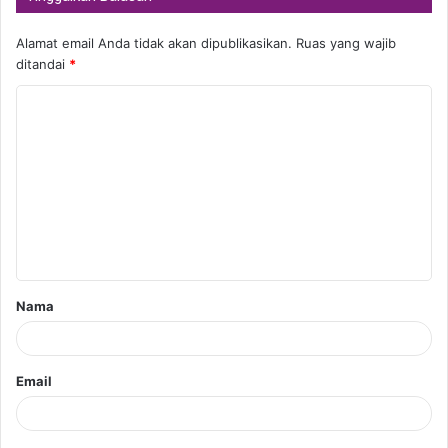
Alamat email Anda tidak akan dipublikasikan.
Ruas yang wajib
ditandai
*
K
o
m
e
n
t
a
Nama
r
*
Email