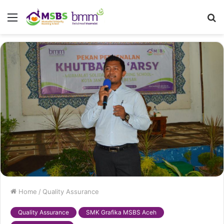
Menu
S
fo
Home
/
Quality Assurance
Quality Assurance
SMK Grafika MSBS Aceh